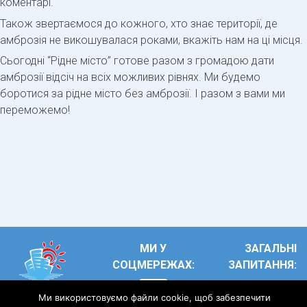
коментарі.
Також звертаємося до кожного, хто знає території, де
амброзія не викошувалася роками, вкажіть нам на ці місця.
Сьогодні “Рідне місто” готове разом з громадою дати
амброзії відсіч на всіх можливих рівнях. Ми будемо
боротися за рідне місто без амброзії. І разом з вами ми
переможемо!
МИ У
ЗАГАЛЬНІ
СОЦМЕРЕЖАХ:
ЗАПИТАННЯ:
Ridne2021@ukr.ne
Ми використовуємо файли cookie, щоб забезпечити
тел.:
+38(063)575