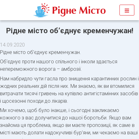
Перейти
до
вмісту
Рідне місто об’єднує кременчужан!
14.09.2020
Рідне місто об’єднує кременчужан.
Об’єднує проти нашого спільного і інколи здається
непереможного ворога – амброзії.
Нам набридло чути гасла про знищення карантинних рослин і
жодних реальних дій після них. Ми знаємо, як ви втомилися
витрачати тисячі гривень на купівлю антигістамінних засобів
і щосезонні походи до лікарів.
Ми хочемо, щоб було інакше, і сьогодні закликаємо
кожного з вас долучитися до нашої боротьби. Якщо вам
знайома ця проблема, якщо ви маєте пропозиції, як саме в
місті мають долати надокучливі бур’яни, ми чекаємо на ваші