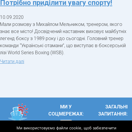
Потрібно приділити увагу спорту!
10.09.2020
Мали розмову з Михайлом Мельником, тренером, якого
знає все місто! Досвідчений наставник виховує майбутніх
легенд боксу з 1989 року і до сьогодні. Головний тренер
команди “Українські отамани”, що виступає в боксерській
лізі World Series Boxing (WSB).
“Потрібно
Читати далі
приділити
увагу
спорту!”
МИ У
ЗАГАЛЬНІ
СОЦМЕРЕЖАХ:
ЗАПИТАННЯ:
Ridne2021@ukr.ne
Ми використовуємо файли cookie, щоб забезпечити
тел.:
+38(063)575