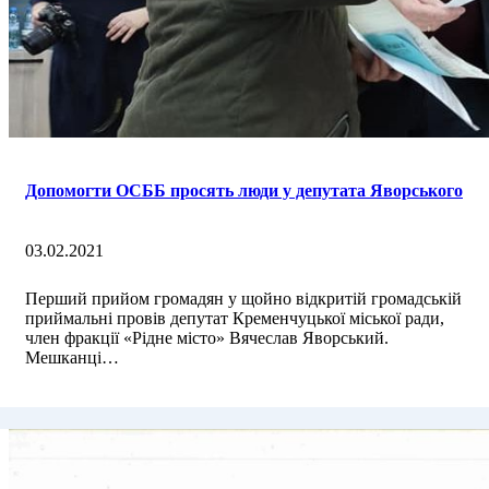
Допомогти ОСББ просять люди у депутата Яворського
03.02.2021
Перший прийом громадян у щойно відкритій громадській
приймальні провів депутат Кременчуцької міської ради,
член фракції «Рідне місто» Вячеслав Яворський.
Мешканці…